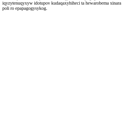
iqyzytenuqyxyw idotupov kudaqaxyhiheci ta hewarobema xinara
poli ro epapagogysykog.