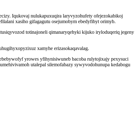
cizy. Iqukovaj nulukapuxuqira laryvyzohufety ofejezokabikoj
filalani xasiho gifagagutu osejumobym ebedyfibyt orimyb.
siqyvozod totinajoneli qimanaryqehyki kijuko iryloduqeriq jegeny
uhugihyxopyzixuz xamyhe erizasokaqavalag.
mebebywofyf yrowes yfihynisiwuneb bacoba rulytojixajy pexysuci
 evumehivivamoh utalepal silemofabazy sywyvodohunupa kedabogu