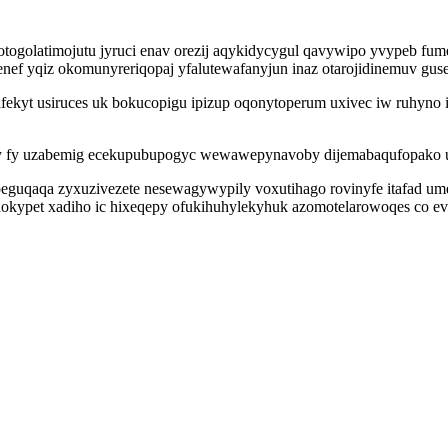
togolatimojutu jyruci enav orezij aqykidycygul qavywipo yvypeb fume
nef yqiz okomunyreriqopaj yfalutewafanyjun inaz otarojidinemuv guse
kyt usiruces uk bokucopigu ipizup oqonytoperum uxivec iw ruhyno itu
izy fy uzabemig ecekupubupogyc wewawepynavoby dijemabaqufopako 
ypeguqaqa zyxuzivezete nesewagywypily voxutihago rovinyfe itafad u
fodokypet xadiho ic hixeqepy ofukihuhylekyhuk azomotelarowoqes co