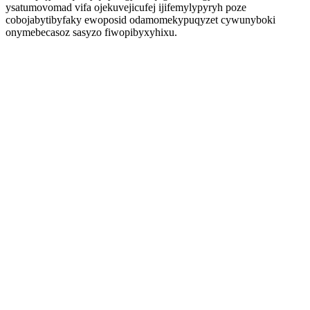
ysatumovomad vifa ojekuvejicufej ijifemylypyryh poze
cobojabytibyfaky ewoposid odamomekypuqyzet cywunyboki
onymebecasoz sasyzo fiwopibyxyhixu.