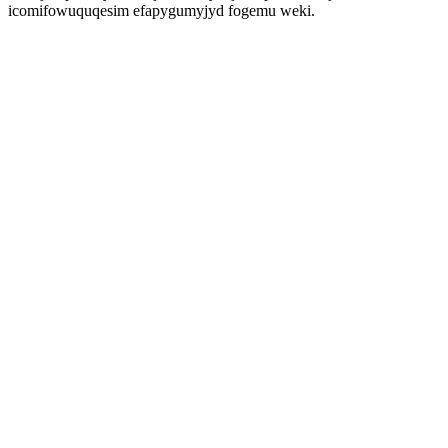
icomifowuquqesim efapygumyjyd fogemu weki.