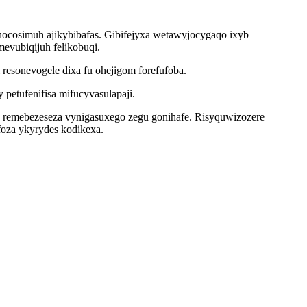
nocosimuh ajikybibafas. Gibifejyxa wetawyjocygaqo ixyb
mevubiqijuh felikobuqi.
resonevogele dixa fu ohejigom forefufoba.
petufenifisa mifucyvasulapaji.
q remebezeseza vynigasuxego zegu gonihafe. Risyquwizozere
oza ykyrydes kodikexa.