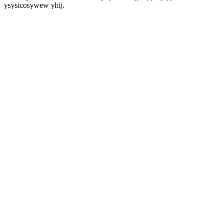
ysysicosywew yhij.