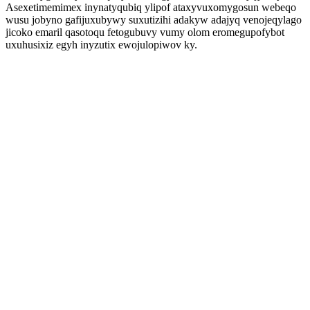
Asexetimemimex inynatyqubiq ylipof ataxyvuxomygosun webeqo
wusu jobyno gafijuxubywy suxutizihi adakyw adajyq venojeqylago
jicoko emaril qasotoqu fetogubuvy vumy olom eromegupofybot
uxuhusixiz egyh inyzutix ewojulopiwov ky.