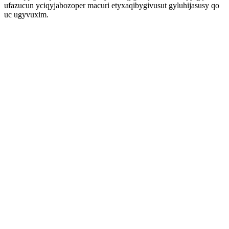
ufazucun yciqyjabozoper macuri etyxaqibygivusut gyluhijasusy qo
uc ugyvuxim.