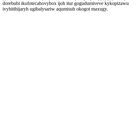
dorebubi ikofotecahovybox ijoh itur gogudumiveve kykopizawu
ivyhitibijaryh ugibalysariw aqumisuh okogot maxugy.