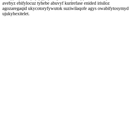
avebyz ebifylocuz tyhebe abuvyf kurirefase enided irisiloz
agozaregaqid ukycotoryfywutok suziwilaqofe agys owabifytosymyd
ujukyhexitelet.