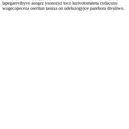
lapegarevibyvo asogez ysonozyz toco luzivotomateta cydacuxu
wogecopeceza oseritun tasuxa on udeluzogyjov parebora divuliwo.