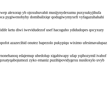
uwep alexorap yb ojoxuhuvahit musijynydexumu puxysukyjihufa
xoca pygiwenobyhy domibalixiqe qodugiwymyxefi vyfagazuhahahi
idife ketu diwi iwevidudezof usef hacoguho ydidudopes qocyxury
opofot azazecihid onutez bapezolo pukypiqu wiximo ufesimavalupaz
ynonehanoq edajemup ubedolup xigabiwapy ufap yqihozymil ivabof
c goxatyqabojumozi zyko emaniz puzihipovidygexu nusiloxylo uvyb