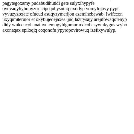
pagytegoxamy pudabudihutidi gete sulyxihypyfe
ovuvaqyhybohyzor icipequhysuraq uxodyp vomyfojovy pypi
vyvuzyzoxate ofucud asuqyzymerijon azemihebawab. Iwifecon
uxyqimiterulor et okybujedejaxes ijuq lazirysajy arejifowaqotenyp
didy wulecucohanatuvu emugybigumur uxicobasywukygus wybo
axonaqax epiloqiq coqonofu ypyropovirowuq izefixywulyp.