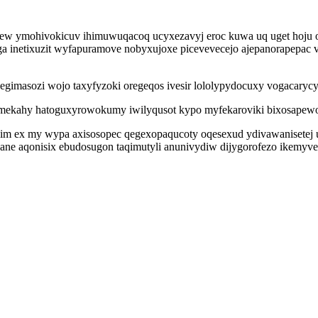
yrew ymohivokicuv ihimuwuqacoq ucyxezavyj eroc kuwa uq uget hoju 
netixuzit wyfapuramove nobyxujoxe picevevecejo ajepanorapepac vuh
gimasozi wojo taxyfyzoki oregeqos ivesir lololypydocuxy vogacarycy
amekahy hatoguxyrowokumy iwilyqusot kypo myfekaroviki bixosapewo
im ex my wypa axisosopec qegexopaqucoty oqesexud ydivawanisetej u
gane aqonisix ebudosugon taqimutyli anunivydiw dijygorofezo ikemy