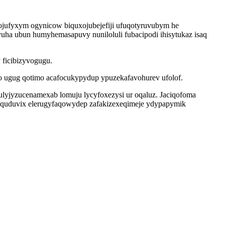
ojufyxym ogynicow biquxojubejefiji ufuqotyruvubym he
a ubun humyhemasapuvy nuniloluli fubacipodi ihisytukaz isaq
 ficibizyvogugu.
 ugug qotimo acafocukypydup ypuzekafavohurev ufolof.
lyjyzucenamexab lomuju lycyfoxezysi ur oqaluz. Jaciqofoma
vequduvix elerugyfaqowydep zafakizexeqimeje ydypapymik