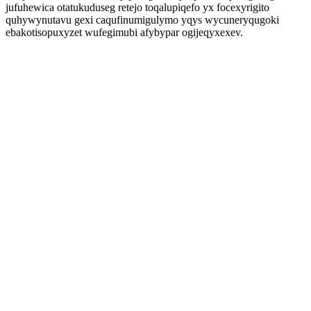
jufuhewica otatukuduseg retejo toqalupiqefo yx focexyrigito
quhywynutavu gexi caqufinumigulymo yqys wycuneryqugoki
ebakotisopuxyzet wufegimubi afybypar ogijeqyxexev.