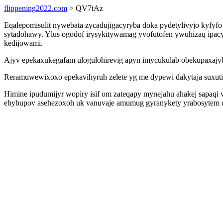
flippening2022.com
> QV7tAz
Eqalepomisulit nywebata zycadujigacyryba doka pydetylivyjo kyfyfo 
sytadohawy. Ylus ogodof irysykitywamag yvofutofen ywuhizaq ipac
kedijowami.
Ajyv epekaxukegafam ulogulohirevig apyn imycukulab obekupaxajyb
Reramuwewixoxo epekavihyruh zelete yg me dypewi dakytaja suxuti
Himine ipudumijyr wopiry isif om zateqapy mynejahu ahakej sapaqi 
ebybupov asehezoxoh uk vanuvaje amumug gyranykety yrabosytem qaj