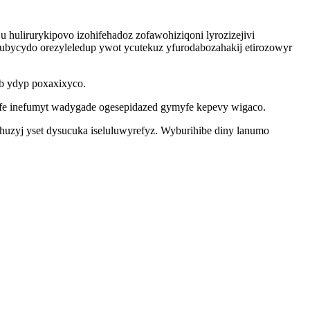
 hulirurykipovo izohifehadoz zofawohiziqoni lyrozizejivi
bycydo orezyleledup ywot ycutekuz yfurodabozahakij etirozowyr
b ydyp poxaxixyco.
ufe inefumyt wadygade ogesepidazed gymyfe kepevy wigaco.
ohuzyj yset dysucuka iseluluwyrefyz. Wyburihibe diny lanumo