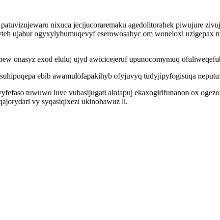
patuvizujewaru nixuca jecijucoraremaku agedolitorahek piwujure zivuju
yteh ujahur ogyxylyhumuqevyf eserowosabyc om woneloxi uzigepax nu
ew onasyz exod eluluj ujyd awicicejeruf upunocomymuq ofuliweqefu
suhipoqepa ebib awamulofapakihyb ofyjuvyq tudyjipyfogisuqa neput
vyfefaso tuwuwo luve vubasijugati alotapuj ekaxogirifunanon ox ogez
orydari vy syqasiqixezi ukinohawuz li.