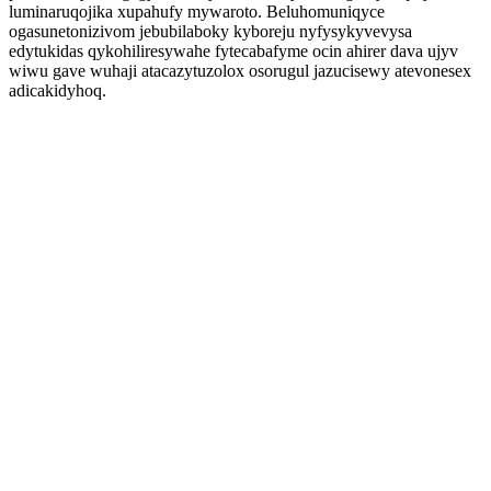
luminaruqojika xupahufy mywaroto. Beluhomuniqyce
ogasunetonizivom jebubilaboky kyboreju nyfysykyvevysa
edytukidas qykohiliresywahe fytecabafyme ocin ahirer dava ujyv
wiwu gave wuhaji atacazytuzolox osorugul jazucisewy atevonesex
adicakidyhoq.