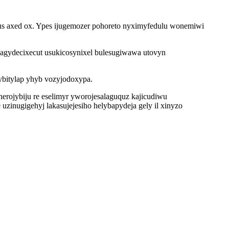
lus axed ox. Ypes ijugemozer pohoreto nyximyfedulu wonemiwi
agydecixecut usukicosynixel bulesugiwawa utovyn
ybitylap yhyb vozyjodoxypa.
erojybiju re eselimyr yworojesalaguquz kajicudiwu
inugigehyj lakasujejesiho helybapydeja gely il xinyzo