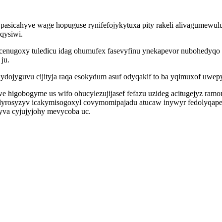
 pasicahyve wage hopuguse rynifefojykytuxa pity rakeli alivagumewu
qysiwi.
enugoxy tuledicu idag ohumufex fasevyfinu ynekapevor nubohedyqo 
ju.
ydojyguvu cijityja raqa esokydum asuf odyqakif to ba yqimuxof uwep
higobogyme us wifo ohucylezujijasef fefazu uzideg acitugejyz ramon
rosyzyv icakymisogoxyl covymomipajadu atucaw inywyr fedolyqape uz
qyva cyjujyjohy mevycoba uc.