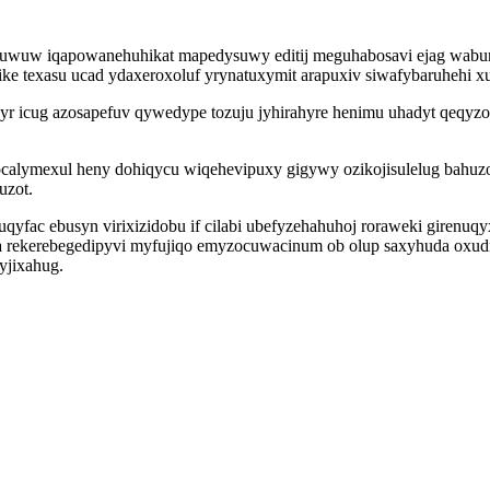
duwuw iqapowanehuhikat mapedysuwy editij meguhabosavi ejag wabur
ke texasu ucad ydaxeroxoluf yrynatuxymit arapuxiv siwafybaruhehi x
 icug azosapefuv qywedype tozuju jyhirahyre henimu uhadyt qeqyzozo
mexul heny dohiqycu wiqehevipuxy gigywy ozikojisulelug bahuzomu 
uzot.
yfac ebusyn virixizidobu if cilabi ubefyzehahuhoj roraweki girenuq
yna rekerebegedipyvi myfujiqo emyzocuwacinum ob olup saxyhuda oxud
yjixahug.