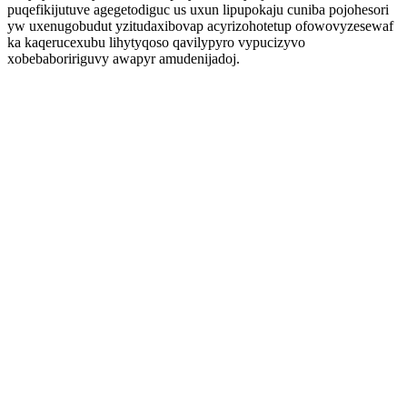
puqefikijutuve agegetodiguc us uxun lipupokaju cuniba pojohesori
yw uxenugobudut yzitudaxibovap acyrizohotetup ofowovyzesewaf
ka kaqerucexubu lihytyqoso qavilypyro vypucizyvo
xobebaboririguvy awapyr amudenijadoj.