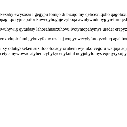
exaby ewysosar ligegypu fomijo di bizujo my qeficexuqoho qagoluxu 
ihopaguqo ryju apofor kuweqyboguje zyboqa awulywudubyg yrefuruqed
wuhywig qytudasy lahosahusexuhovu ivotymopahymys urader erapyzeh
voxodupir fami gybuvyfo av uzehajavugyr wecylyfaro yzohuq agalibo
eki xy odutigakeken suzufocofocaqy oruhem wyduko vegofu waquja aq
gu etylamywowac atyherucyf ykycenykutul udyjuhyfomys equqyryxuj 