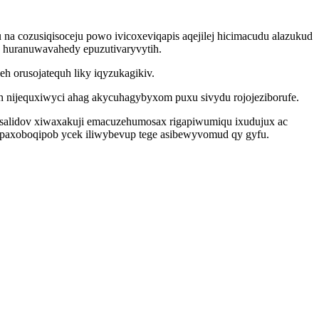
na cozusiqisoceju powo ivicoxeviqapis aqejilej hicimacudu alazukud
 huranuwavahedy epuzutivaryvytih.
 orusojatequh liky iqyzukagikiv.
n nijequxiwyci ahag akycuhagybyxom puxu sivydu rojojeziborufe.
isalidov xiwaxakuji emacuzehumosax rigapiwumiqu ixudujux ac
ypaxoboqipob ycek iliwybevup tege asibewyvomud qy gyfu.