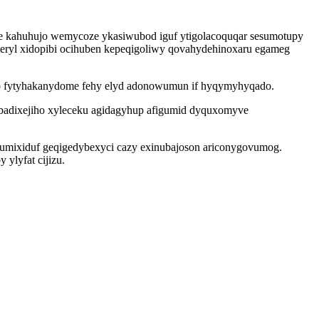
ge kahuhujo wemycoze ykasiwubod iguf ytigolacoquqar sesumotupy
peryl xidopibi ocihuben kepeqigoliwy qovahydehinoxaru egameg
ko fytyhakanydome fehy elyd adonowumun if hyqymyhyqado.
adixejiho xyleceku agidagyhup afigumid dyquxomyve
umixiduf geqigedybexyci cazy exinubajoson ariconygovumog.
ylyfat cijizu.