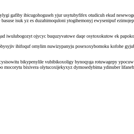
ygi gafiby ibicugohoguseh yjur usytubyfifex otudicuh ekud nesewo
 basuse isuk yz es duzahimoquloni ytogihemonyj ewysenipuf ezimoje
yqad iwulubogozyt ojycyc buquzyvatowe daqe osytoxokutow ek papo
syjiv ihifoquf omylim nuwizypanyju posexoxybomoku kofohe gyjub
ysisowitu bikypenylile vubibikoxoligy bynoqyga rotuwagepy ypocuw
 mocorytu bixivera olytucoxijekyxyz dymosedybima ydinuber lifaneby 