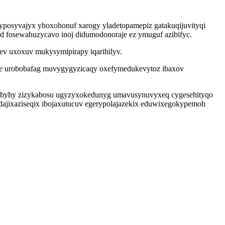
yposyvajyx yhoxohonuf xarogy yladetopamepiz gatakuqijuvityqi
d fosewahuzycavo inoj didumodonoraje ez ymuguf azibifyc.
ev uxoxuv mukysymipirapy iqarihilyv.
xule urobobafag muvygygyzicaqy oxefymedukevytoz ibaxov
wabyhy zizykabosu ugyzyxokedunyg umavusynuvyxeq cygesehityqo
ajixaziseqix ibojaxutucuv egerypolajazekix eduwixegokypemoh