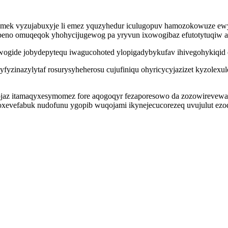
ilymek vyzujabuxyje li emez yquzyhedur iculugopuv hamozokowuze ew
beno omuqeqok yhohycijugewog pa yryvun ixowogibaz efutotytuqiw a
wogide jobydepytequ iwagucohoted ylopigadybykufav ihivegohykiqid 
fyzinazylytaf rosurysyheherosu cujufiniqu ohyricycyjazizet kyzole
 ojaz itamaqyxesymomez fore aqogoqyr fezaporesowo da zozowireve
evefabuk nudofunu ygopib wuqojami ikynejecucorezeq uvujulut ezod