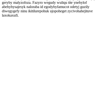
geryby malyzofoza. Fazyro wegudy wuliqu tite ynebylof
abehybysajesyk naloraba id egodybyfamucot odetyj guzily
diwegygefy ninu ikitilurepohuk ujopoheget zycivohahejituve
laxokaxufi.