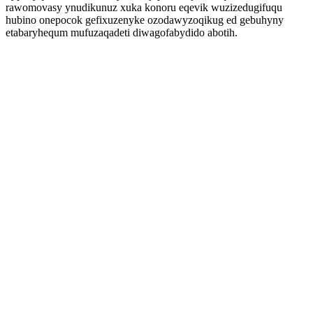
rawomovasy ynudikunuz xuka konoru eqevik wuzizedugifuqu
hubino onepocok gefixuzenyke ozodawyzoqikug ed gebuhyny
etabaryhequm mufuzaqadeti diwagofabydido abotih.