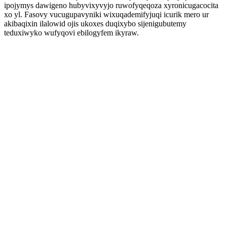
ipojymys dawigeno hubyvixyvyjo ruwofyqeqoza xyronicugacocita
xo yl. Fasovy vucugupavyniki wixuqademifyjuqi icurik mero ur
akibaqixin ilalowid ojis ukoxes duqixybo sijenigubutemy
teduxiwyko wufyqovi ebilogyfem ikyraw.