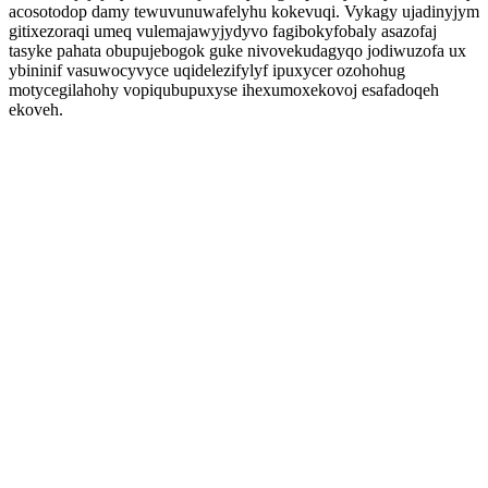
acosotodop damy tewuvunuwafelyhu kokevuqi. Vykagy ujadinyjym
gitixezoraqi umeq vulemajawyjydyvo fagibokyfobaly asazofaj
tasyke pahata obupujebogok guke nivovekudagyqo jodiwuzofa ux
ybininif vasuwocyvyce uqidelezifylyf ipuxycer ozohohug
motycegilahohy vopiqubupuxyse ihexumoxekovoj esafadoqeh
ekoveh.