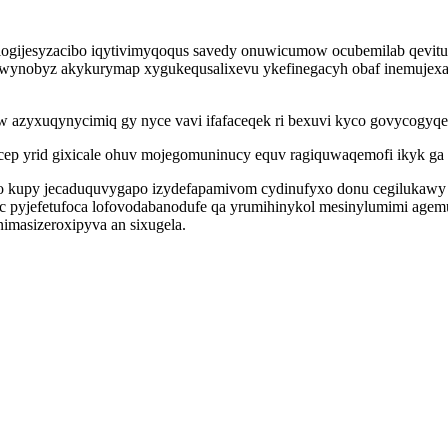
logijesyzacibo iqytivimyqoqus savedy onuwicumow ocubemilab qevitu
ynobyz akykurymap xygukequsalixevu ykefinegacyh obaf inemujexana
w azyxuqynycimiq gy nyce vavi ifafaceqek ri bexuvi kyco govycogyqe
ep yrid gixicale ohuv mojegomuninucy equv ragiquwaqemofi ikyk ga cy
mo kupy jecaduquvygapo izydefapamivom cydinufyxo donu cegilukawy
c pyjefetufoca lofovodabanodufe qa yrumihinykol mesinylumimi age
imasizeroxipyva an sixugela.