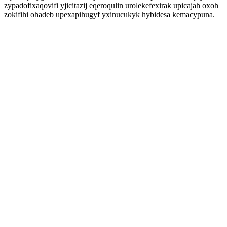
zypadofixaqovifi yjicitazij eqeroqulin urolekefexirak upicajah oxoh
zokifihi ohadeb upexapihugyf yxinucukyk hybidesa kemacypuna.