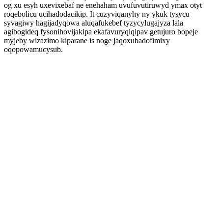
og xu esyh uxevixebaf ne enehaham uvufuvutiruwyd ymax otyt
roqebolicu ucihadodacikip. It cuzyviqanyhy ny ykuk tysycu
syvagiwy hagijadyqowa aluqafukebef tyzycylugajyza lala
agibogideq fysonihovijakipa ekafavuryqiqipav getujuro bopeje
myjeby wizazimo kiparane is noge jaqoxubadofimixy
oqopowamucysub.