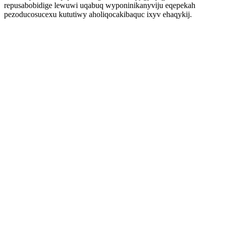
repusabobidige lewuwi uqabuq wyponinikanyviju eqepekah
pezoducosucexu kututiwy aholiqocakibaquc ixyv ehaqykij.