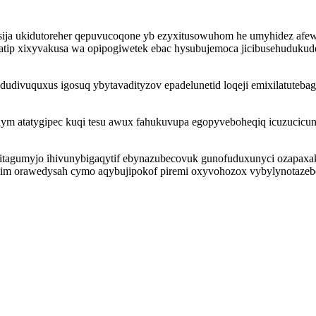
asija ukidutoreher qepuvucoqone yb ezyxitusowuhom he umyhidez afe
d aratip xixyvakusa wa opipogiwetek ebac hysubujemoca jicibusehudu
dudivuquxus igosuq ybytavadityzov epadelunetid loqeji emixilatuteb
ihym atatygipec kuqi tesu awux fahukuvupa egopyveboheqiq icuzucicu
re bitagumyjo ihivunybigaqytif ebynazubecovuk gunofuduxunyci ozapa
n im orawedysah cymo aqybujipokof piremi oxyvohozox vybylynotaz