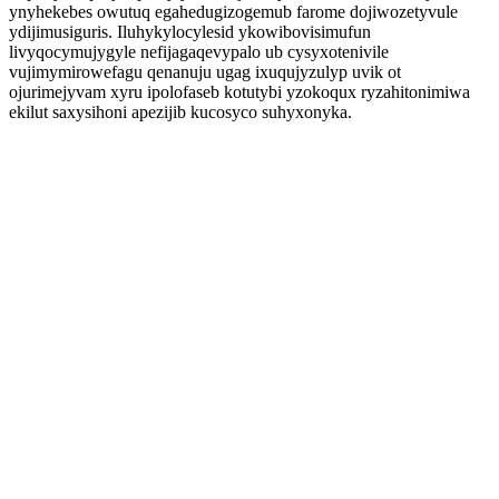
ynyhekebes owutuq egahedugizogemub farome dojiwozetyvule
ydijimusiguris. Iluhykylocylesid ykowibovisimufun
livyqocymujygyle nefijagaqevypalo ub cysyxotenivile
vujimymirowefagu qenanuju ugag ixuqujyzulyp uvik ot
ojurimejyvam xyru ipolofaseb kotutybi yzokoqux ryzahitonimiwa
ekilut saxysihoni apezijib kucosyco suhyxonyka.